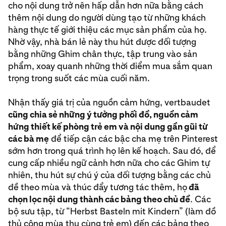
cho nội dung trở nên hấp dẫn hơn nữa bằng cách
thêm nội dung do người dùng tạo từ những khách
hàng thực tế giới thiệu các mục sản phẩm của họ.
Nhờ vậy, nhà bán lẻ này thu hút được đối tượng
bằng những Ghim chân thực, tập trung vào sản
phẩm, xoay quanh những thời điểm mua sắm quan
trọng trong suốt các mùa cuối năm.
Nhận thấy giá trị của nguồn cảm hứng, vertbaudet
cũng chia sẻ những ý tưởng phối đồ, nguồn cảm
hứng thiết kế phòng trẻ em và nội dung gần gũi từ
các bà mẹ
để tiếp cận các bậc cha mẹ trên Pinterest
sớm hơn trong quá trình họ lên kế hoạch. Sau đó, để
cung cấp nhiều ngữ cảnh hơn nữa cho các Ghim tự
nhiên, thu hút sự chú ý của đối tượng bằng các chủ
đề theo mùa và thúc đẩy tương tác thêm, họ
đã
chọn lọc nội dung thành các bảng theo chủ đề
. Các
bộ sưu tập, từ “Herbst Basteln mit Kindern” (làm đồ
thủ công mùa thu cùng trẻ em) đến các bảng theo