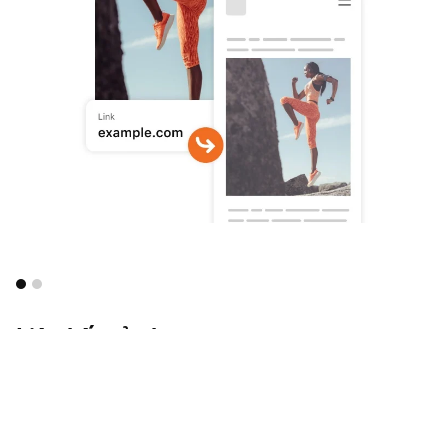
Liên kết của bạn
Thêm liên kết nổi bật, trực tiếp đến trang web của bạn trên
Ghim để tăng lưu lượng truy cập vào trang web. Bạn có thể
tìm thấy trường này trên trang chỉnh sửa "hoàn thiện". Hãy
theo dõi lượt nhấp ra ngoài từ liên kết của bạn trong số liệu
thống kê Ghim.