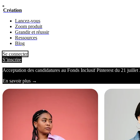
Création
Lancez-vous
Zoom produit
Grandir et réussir
Ressources
Blog
Se connecter
S’inscrire
Acceptation des candidatures au Fonds Inclusif Pinterest du 21 juille
En savoir plus →