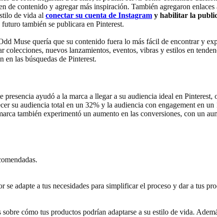
en de contenido y agregar más inspiración. También agregaron enlaces a 
tilo de vida al
conectar su cuenta de Instagram
y habilitar la publ
 futuro también se publicara en Pinterest.
 Odd Muse quería que su contenido fuera lo más fácil de encontrar y ex
ar colecciones, nuevos lanzamientos, eventos, vibras y estilos en tendenc
n en las búsquedas de Pinterest.
resencia ayudó a la marca a llegar a su audiencia ideal en Pinterest, 
cer su audiencia total en un 32% y la audiencia con engagement en un
La marca también experimentó un aumento en las conversiones, con un aum
ecomendadas.
or se adapte a tus necesidades para simplificar el proceso y dar a tus 
eas sobre cómo tus productos podrían adaptarse a su estilo de vida. Ade