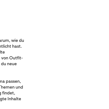
darum, wie du
tlicht hast.
lte
von Outfit-
t du neue
ema passen,
 Themen und
 findet,
gte Inhalte