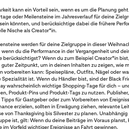
keit kann ein Vorteil sein, wenn es um die Planung geht
rtage oder Meilensteine im Jahresverlauf für deine Ziel
sein könnten, und berücksichtige dabei die frühere Per
lle Nische als Creator*in.
ensteine werden für deine Zielgruppe in dieser Weihnac
n, wenn du die Performance in der Vergangenheit und dei
e berücksichtigst? Wenn du zum Beispiel Creator*in bist, 
in guter Zeitpunkt, um in deinen Inhalten zu zeigen, wie 
 vorbereiten kann: Speisepläne, Outfits, Nägel oder w
Spezialität ist. Wenn du Händler bist, sind der Black Fr
y wahrscheinlich wichtige Shopping-Tage für dich – un
n, Produkt-Pins und Produkt-Tags zu nutzen. Publisher,
 Tipps für Gastgeber oder zum Vorbereiten von Ereignis
ance erzielen, sollten in Erwägung ziehen, relevante Lei
sse von Thanksgiving bis Silvester zu planen. Unabhängig
uppe ist, gilt: Wenn du deine Beiträge im Voraus planst,
e im Vorfeld wichtiger Ereignisse an Fahrt gewinnen.