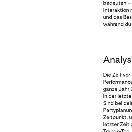
bedeuten – s
Interaktion 
und das Bes
während du g
Analysi
Die Zeit vo
Performance
ganze Jahr 
in der letz
Sind bei de
Partyplanung
Zeitpunkt, 
letzter Zeit
Trends-Tool