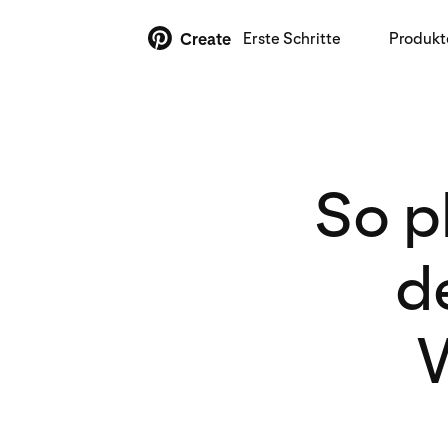
Erste Schritte
Produkt
Create
So p
d
W