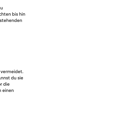
zu
hten bis hin
bestehenden
 vermeidet.
annst du sie
r die
m einen