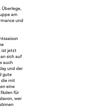
. Überlege,
gruppe am
formance und
htssaison
ne
ist jetzt
man sich auf
as auch
iday und der
d gute
 die mit
sen eine
tfäden für
 davon, wer
 können