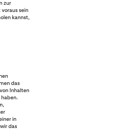
n zur
t voraus sein
olen kannst,
enen
emen das
von Inhalten
n haben.
n,
ter
iner in
wir das