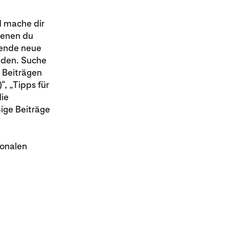
d mache dir
denen du
hende neue
nden. Suche
 Beiträgen
, „Tipps für
ie
ige Beiträge
sonalen