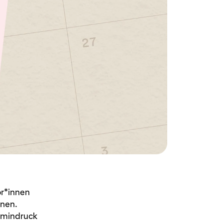
or*innen
nnen.
rmindruck