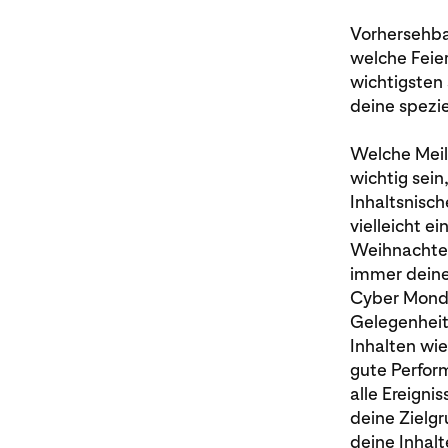
Vorhersehbar
welche Feie
wichtigsten 
deine spezie
Welche Meil
wichtig sei
Inhaltsnisch
vielleicht e
Weihnachten
immer deine 
Cyber Monda
Gelegenheite
Inhalten wie
gute Perform
alle Ereigni
deine Zielgr
deine Inhalt