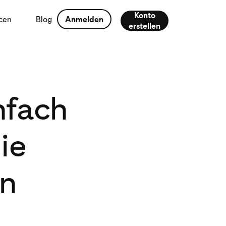
Konto
cen
Blog
Anmelden
erstellen
nfach
ie
on