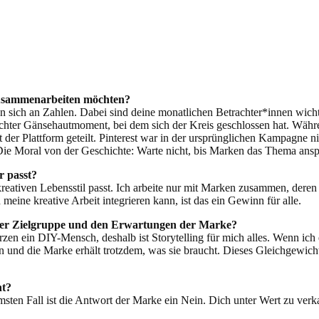
 zusammenarbeiten möchten?
en sich an Zahlen. Dabei sind deine monatlichen Betrachter*innen wicht
echter Gänsehautmoment, bei dem sich der Kreis geschlossen hat. Währe
der Plattform geteilt. Pinterest war in der ursprünglichen Kampagne n
Die Moral von der Geschichte: Warte nicht, bis Marken das Thema ansp
r passt?
kreativen Lebensstil passt. Ich arbeite nur mit Marken zusammen, deren 
eine kreative Arbeit integrieren kann, ist das ein Gewinn für alle.
einer Zielgruppe und den Erwartungen der Marke?
erzen ein DIY-Mensch, deshalb ist Storytelling für mich alles. Wenn ich 
en und die Marke erhält trotzdem, was sie braucht. Dieses Gleichgewich
nt?
en Fall ist die Antwort der Marke ein Nein. Dich unter Wert zu verkau