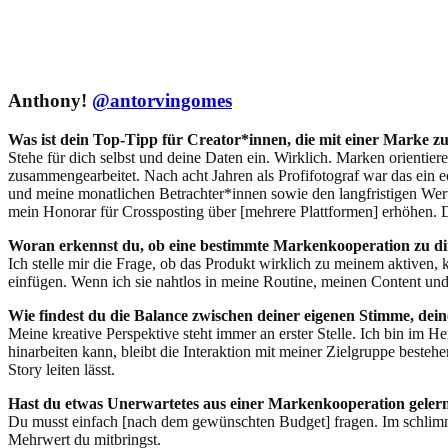
Anthony!
@antorvingomes
Was ist dein Top-Tipp für Creator*innen, die mit einer Marke
Stehe für dich selbst und deine Daten ein. Wirklich. Marken orientier
zusammengearbeitet. Nach acht Jahren als Profifotograf war das ein 
und meine monatlichen Betrachter*innen sowie den langfristigen Wert 
mein Honorar für Crossposting über [mehrere Plattformen] erhöhen. 
Woran erkennst du, ob eine bestimmte Markenkooperation zu di
Ich stelle mir die Frage, ob das Produkt wirklich zu meinem aktiven, 
einfügen. Wenn ich sie nahtlos in meine Routine, meinen Content und m
Wie findest du die Balance zwischen deiner eigenen Stimme, d
Meine kreative Perspektive steht immer an erster Stelle. Ich bin im H
hinarbeiten kann, bleibt die Interaktion mit meiner Zielgruppe besteh
Story leiten lässt.
Hast du etwas Unerwartetes aus einer Markenkooperation geler
Du musst einfach [nach dem gewünschten Budget] fragen. Im schlimmst
Mehrwert du mitbringst.