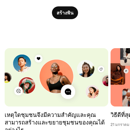
สร้างพิน
เหตุใดชุมชนจึงมีความสำคัญและคุณ
วิธีดีที
สามารถสร้างและขยายชุมชนของคุณได้
21 มกราคม
อย่างไร