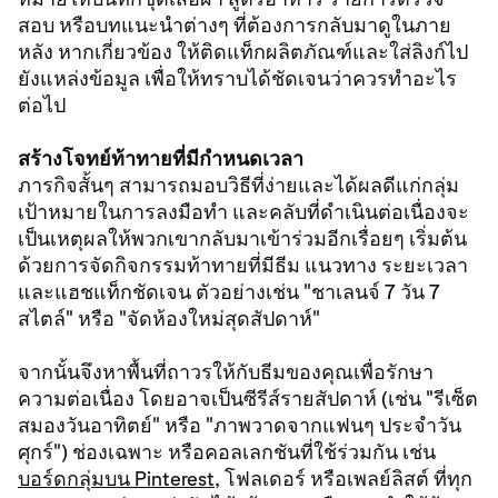
สอบ หรือบทแนะนำต่างๆ ที่ต้องการกลับมาดูในภาย
หลัง หากเกี่ยวข้อง ให้ติดแท็กผลิตภัณฑ์และใส่ลิงก์ไป
ยังแหล่งข้อมูล เพื่อให้ทราบได้ชัดเจนว่าควรทำอะไร
ต่อไป
สร้างโจทย์ท้าทายที่มีกำหนดเวลา
ภารกิจสั้นๆ สามารถมอบวิธีที่ง่ายและได้ผลดีแก่กลุ่ม
เป้าหมายในการลงมือทำ และคลับที่ดำเนินต่อเนื่องจะ
เป็นเหตุผลให้พวกเขากลับมาเข้าร่วมอีกเรื่อยๆ เริ่มต้น
ด้วยการจัดกิจกรรมท้าทายที่มีธีม แนวทาง ระยะเวลา
และแฮชแท็กชัดเจน ตัวอย่างเช่น "ชาเลนจ์ 7 วัน 7
สไตล์" หรือ "จัดห้องใหม่สุดสัปดาห์"
จากนั้นจึงหาพื้นที่ถาวรให้กับธีมของคุณเพื่อรักษา
ความต่อเนื่อง โดยอาจเป็นซีรีส์รายสัปดาห์ (เช่น "รีเซ็ต
สมองวันอาทิตย์" หรือ "ภาพวาดจากแฟนๆ ประจำวัน
ศุกร์") ช่องเฉพาะ หรือคอลเลกชันที่ใช้ร่วมกัน เช่น
บอร์ดกลุ่มบน Pinterest
, โฟลเดอร์ หรือเพลย์ลิสต์ ​ที่ทุก