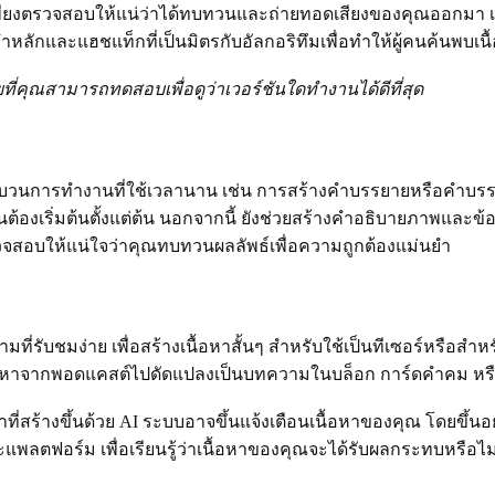
ขึ้น เพียงตรวจสอบให้แน่ว่าได้ทบทวนและถ่ายทอดเสียงของคุณออกมา 
ลักและแฮชแท็กที่เป็นมิตรกับอัลกอริทึมเพื่อทำให้ผู้คนค้นพบเนื้
ยที่คุณสามารถทดสอบเพื่อดูว่าเวอร์ชันใดทำงานได้ดีที่สุด
่งกระบวนการทำงานที่ใช้เวลานาน เช่น การสร้างคำบรรยายหรือคำ
้องเริ่มต้นตั้งแต่ต้น นอกจากนี้ ยังช่วยสร้างคำอธิบายภาพและข้อค
วจสอบให้แน่ใจว่าคุณทบทวนผลลัพธ์เพื่อความถูกต้องแม่นยำ
ี่รับชมง่าย เพื่อสร้างเนื้อหาสั้นๆ สำหรับใช้เป็นทีเซอร์หรือสำหร
เนื้อหาจากพอดแคสต์ไปดัดแปลงเป็นบทความในบล็อก การ์ดคำคม หร
่สร้างขึ้นด้วย AI ระบบอาจขึ้นแจ้งเตือนเนื้อหาของคุณ โดยขึ้
ะแพลตฟอร์ม เพื่อเรียนรู้ว่าเนื้อหาของคุณจะได้รับผลกระทบหรือไม