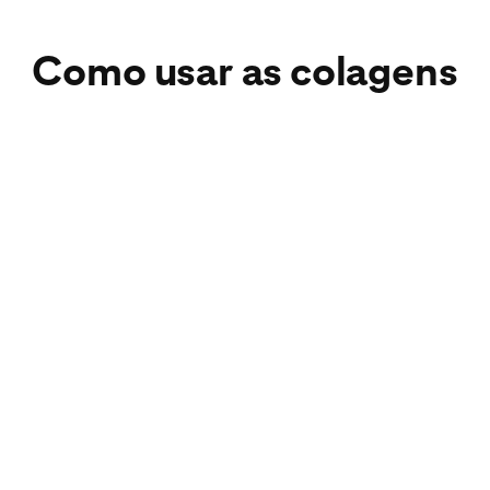
Como usar as colagens
Habilitar remixagem
Planejamento
Moodboards
Vision boards
Para planejamentos
Layouts de salas. Fotos de looks. Decoração de
festa. A gente tem colagens para todos os
gostos. Basta começar com uma foto sua ou um