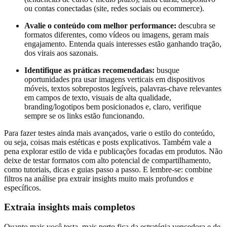
ou contas conectadas (site, redes sociais ou ecommerce).
Avalie o conteúdo com melhor performance:
descubra se
formatos diferentes, como vídeos ou imagens, geram mais
engajamento. Entenda quais interesses estão ganhando tração,
dos virais aos sazonais.
Identifique as práticas recomendadas:
busque
oportunidades pra usar imagens verticais em dispositivos
móveis, textos sobrepostos legíveis, palavras-chave relevantes
em campos de texto, visuais de alta qualidade,
branding/logotipos bem posicionados e, claro, verifique
sempre se os links estão funcionando.
Para fazer testes ainda mais avançados, varie o estilo do conteúdo,
ou seja, coisas mais estéticas e posts explicativos. Também vale a
pena explorar estilo de vida e publicações focadas em produtos. Não
deixe de testar formatos com alto potencial de compartilhamento,
como tutoriais, dicas e guias passo a passo. E lembre-se: combine
filtros na análise pra extrair insights muito mais profundos e
específicos.
Extraia insights mais completos
Quanto mais você testa, mais perto fica da estratégia vencedora e de