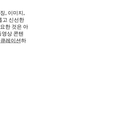
징, 이미지,
롭고 신선한
요한 것은 아
동영상 콘텐
로
큐레이션
하