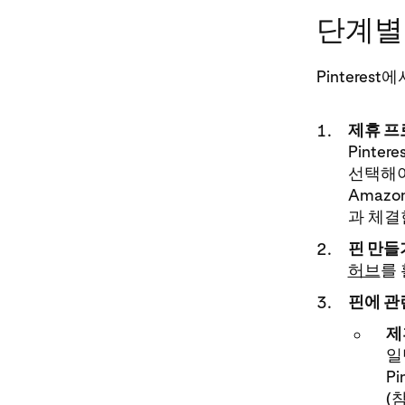
단계별
Pintere
제휴 프
Pint
선택해야 합
Amazo
과 체결
핀 만들
허브
를 
핀에 관
제
일
P
(