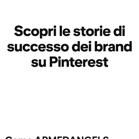
Moda
Moda
Casa + design