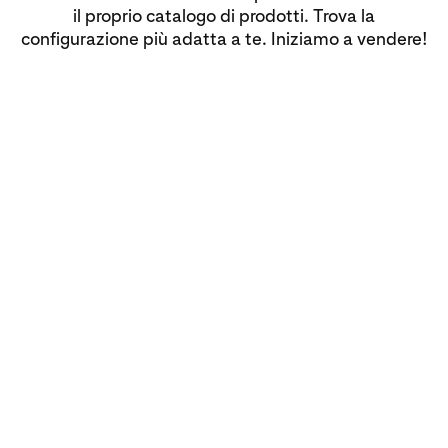
il proprio catalogo di prodotti. Trova la
configurazione più adatta a te. Iniziamo a vendere!
Manuale
Automatizzata
API
Collega il tuo catalogo a
un feed di dati
Configurazione
1. Crea un feed prodotti
Un feed (noto anche come catalogo