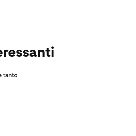
eressanti
 e tanto