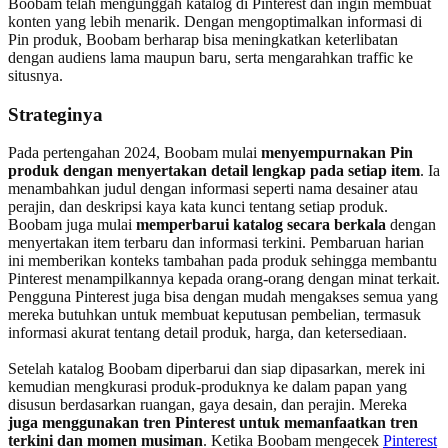
Boobam telah mengunggah katalog di Pinterest dan ingin membuat
konten yang lebih menarik. Dengan mengoptimalkan informasi di
Pin produk, Boobam berharap bisa meningkatkan keterlibatan
dengan audiens lama maupun baru, serta mengarahkan traffic ke
situsnya.
Strateginya
Pada pertengahan 2024, Boobam mulai
menyempurnakan Pin
produk dengan menyertakan detail lengkap pada setiap item
. Ia
menambahkan judul dengan informasi seperti nama desainer atau
perajin, dan deskripsi kaya kata kunci tentang setiap produk.
Boobam juga mulai
memperbarui katalog secara berkala
dengan
menyertakan item terbaru dan informasi terkini. Pembaruan harian
ini memberikan konteks tambahan pada produk sehingga membantu
Pinterest menampilkannya kepada orang-orang dengan minat terkait.
Pengguna Pinterest juga bisa dengan mudah mengakses semua yang
mereka butuhkan untuk membuat keputusan pembelian, termasuk
informasi akurat tentang detail produk, harga, dan ketersediaan.
Setelah katalog Boobam diperbarui dan siap dipasarkan, merek ini
kemudian mengkurasi produk-produknya ke dalam papan yang
disusun berdasarkan ruangan, gaya desain, dan perajin. Mereka
juga menggunakan tren Pinterest untuk memanfaatkan tren
terkini dan momen musiman
. Ketika Boobam mengecek
Pinterest