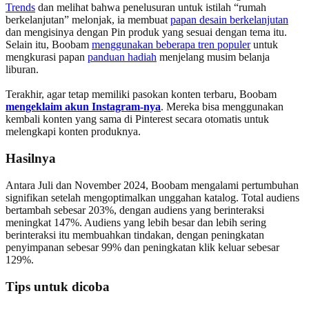
Trends
dan melihat bahwa penelusuran untuk istilah “rumah
berkelanjutan” melonjak, ia membuat
papan desain berkelanjutan
dan mengisinya dengan Pin produk yang sesuai dengan tema itu.
Selain itu, Boobam
menggunakan beberapa tren populer
untuk
mengkurasi papan
panduan hadiah
menjelang musim belanja
liburan.
Terakhir, agar tetap memiliki pasokan konten terbaru, Boobam
mengeklaim akun Instagram-nya
. Mereka bisa menggunakan
kembali konten yang sama di Pinterest secara otomatis untuk
melengkapi konten produknya.
Hasilnya
Antara Juli dan November 2024, Boobam mengalami pertumbuhan
signifikan setelah mengoptimalkan unggahan katalog. Total audiens
bertambah sebesar 203%, dengan audiens yang berinteraksi
meningkat 147%. Audiens yang lebih besar dan lebih sering
berinteraksi itu membuahkan tindakan, dengan peningkatan
penyimpanan sebesar 99% dan peningkatan klik keluar sebesar
129%.
Tips untuk dicoba