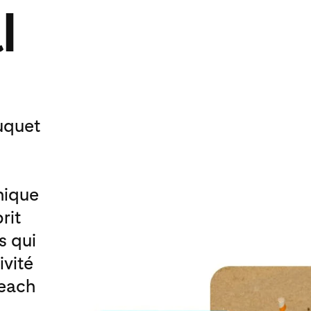
l
ouquet
nique
rit
s qui
ivité
Beach