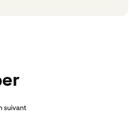
per
n suivant