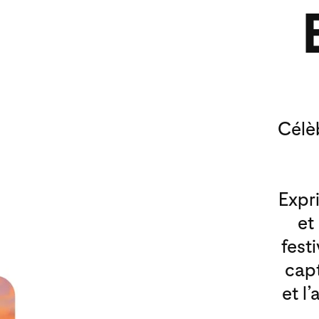
Célèb
Expr
et
fest
capt
et l