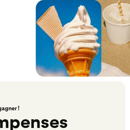
gagner !
mpenses