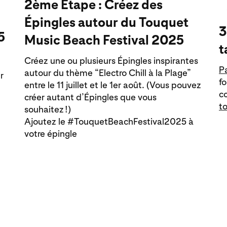
2ème Étape : Créez des
Épingles autour du Touquet
3
5
Music Beach Festival 2025
t
Créez une ou plusieurs Épingles inspirantes
P
autour du thème “Electro Chill à la Plage”
r
f
entre le 11 juillet et le 1er août. (Vous pouvez
c
créer autant d’Épingles que vous
t
souhaitez !)
Ajoutez le #TouquetBeachFestival2025 à
votre épingle