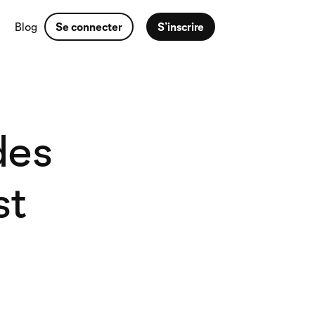
Blog
Se connecter
S’inscrire
des
st