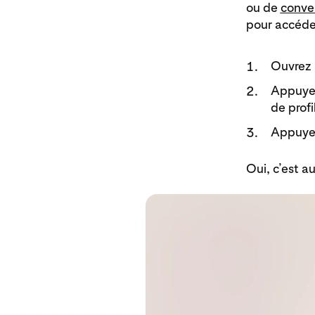
ou de
conver
pour accéder
Ouvrez l
Appuyez
de profi
Appuyez
Oui, c’est a