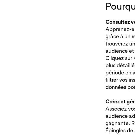
Pourquo
Consultez vo
Apprenez-en 
grâce à un r
trouverez un
audience et 
Cliquez sur 
plus détail
période en a
filtrer vos in
données pour
Créez et gé
Associez vos
audience ado
gagnante. Re
Épingles de 