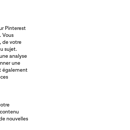
r Pinterest
. Vous
, de votre
u sujet.
 une analyse
onner une
 et également
 ces
votre
e contenu
 de nouvelles