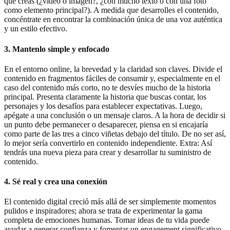
que creas (¿video o imagen?, ¿con mucho texto o con una foto
como elemento principal?). A medida que desarrolles el contenido,
concéntrate en encontrar la combinación única de una voz auténtica
y un estilo efectivo.
3. Mantenlo simple y enfocado
En el entorno online, la brevedad y la claridad son claves. Divide el
contenido en fragmentos fáciles de consumir y, especialmente en el
caso del contenido más corto, no te desvíes mucho de la historia
principal. Presenta claramente la historia que buscas contar, los
personajes y los desafíos para establecer expectativas. Luego,
apégate a una conclusión o un mensaje claros. A la hora de decidir si
un punto debe permanecer o desaparecer, piensa en si encajaría
como parte de las tres a cinco viñetas debajo del título. De no ser así,
lo mejor sería convertirlo en contenido independiente. Extra: Así
tendrás una nueva pieza para crear y desarrollar tu suministro de
contenido.
4. Sé real y crea una conexión
El contenido digital creció más allá de ser simplemente momentos
pulidos e inspiradores; ahora se trata de experimentar la gama
completa de emociones humanas. Tomar ideas de tu vida puede
ayudar a generar confianza y fomentar un engagement significativo.