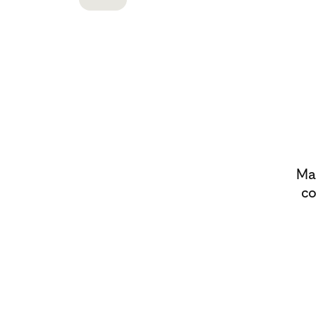
Man
co