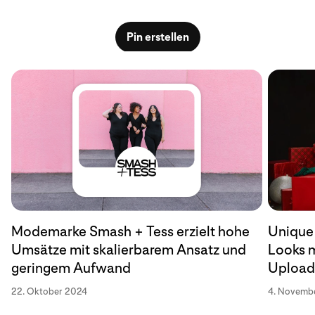
Pin erstellen
Modemarke Smash + Tess erzielt hohe
Unique 
Umsätze mit skalierbarem Ansatz und
Looks m
geringem Aufwand
Upload 
22. Oktober 2024
4. Novemb