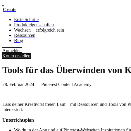
Create
Erste Schritte
Produkteigenschaften
Wachsen + erfolgreich sein
Ressourcen
Blog
Anmelden
Konto erstellen
Tools für das Überwinden von K
28. Februar 2024
—
Pinterest Content Academy
Lass deiner Kreativität freien Lauf – mit Ressourcen und Tools von 
interessiert.
Unterrichtsplan
Wo du in der App und auf Pinterest-Webseiten Inspirationen für 