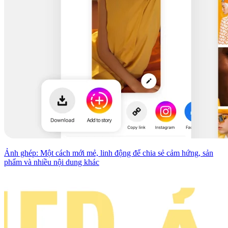
Ảnh ghép: Một cách mới mẻ, linh động để chia sẻ cảm hứng, sản
phẩm và nhiều nội dung khác