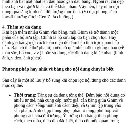
hình ảnh bắt mắt nhất lên đầu hoặc gần đầu bảng. Ngoài ra, cái đẹp
theo bạn và người khác có thể khác nhau. Vậy nên, hãy nhìn nội
dung qua lăng kính của đối tượng mục tiêu. (Ví dụ: phong cách
low-fi thường được Gen Z ưa chuộng.)
4. Thêm sự đa dạng
Khi bạn thêm nhiều Ghim vào bảng, mỗi Ghim sẽ trở thành một
phần của bộ sưu tập. Chính là bộ sưu tập do bạn chọn lọc. Hãy
đánh giá bảng một cách toàn diện để đảm bảo tính trực quan hấp
dẫn. Bạn có thể thử pha trộn nếu có quá nhiều điểm giống nhau (về
màu sắc, bố cục, v.v.) hoặc sử dụng các định dạng khác nhau (hình
ảnh, video, ảnh ghép).
Phương pháp hay nhất về bảng cho nội dung chuyên biệt
Sau đây là một số lưu ý bổ sung khi chọn lọc nội dung cho các danh
mục cụ thể.
Thời trang:
Tăng sự đa dạng tổng thể. Đảm bảo nội dung có
nhiều tư thế, nhà cung cấp, mức giá, cân bằng giữa Ghim về
phong cách sống/hình ảnh cách điệu và Ghim tập trung vào
sản phẩm. Ảnh chụp trang phục phải rõ ràng, phù hợp với
phong cách của đối tượng. Ý tưởng cho bảng: theo phong
cách, theo mùa, theo dịp đặc biệt, theo cột mốc quan trọng.