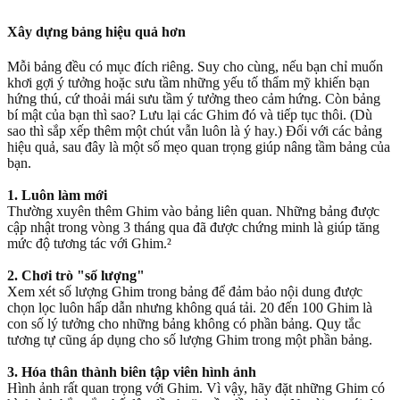
Xây dựng bảng hiệu quả hơn
Mỗi bảng đều có mục đích riêng. Suy cho cùng, nếu bạn chỉ muốn
khơi gợi ý tưởng hoặc sưu tầm những yếu tố thẩm mỹ khiến bạn
hứng thú, cứ thoải mái sưu tầm ý tưởng theo cảm hứng. Còn bảng
bí mật của bạn thì sao? Lưu lại các Ghim đó và tiếp tục thôi. (Dù
sao thì sắp xếp thêm một chút vẫn luôn là ý hay.) Đối với các bảng
hiệu quả, sau đây là một số mẹo quan trọng giúp nâng tầm bảng của
bạn.
1. Luôn làm mới
Thường xuyên thêm Ghim vào bảng liên quan. Những bảng được
cập nhật trong vòng 3 tháng qua đã được chứng minh là giúp tăng
mức độ tương tác với Ghim.²
2. Chơi trò "số lượng"
Xem xét số lượng Ghim trong bảng để đảm bảo nội dung được
chọn lọc luôn hấp dẫn nhưng không quá tải. 20 đến 100 Ghim là
con số lý tưởng cho những bảng không có phần bảng. Quy tắc
tương tự cũng áp dụng cho số lượng Ghim trong một phần bảng.
3. Hóa thân thành biên tập viên hình ảnh
Hình ảnh rất quan trọng với Ghim. Vì vậy, hãy đặt những Ghim có