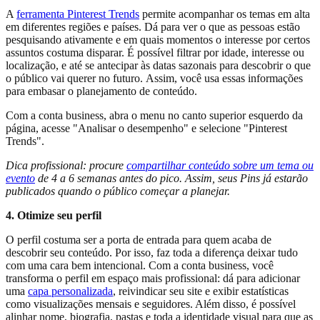
A
ferramenta Pinterest Trends
permite acompanhar os temas em alta
em diferentes regiões e países. Dá para ver o que as pessoas estão
pesquisando ativamente e em quais momentos o interesse por certos
assuntos costuma disparar. É possível filtrar por idade, interesse ou
localização, e até se antecipar às datas sazonais para descobrir o que
o público vai querer no futuro. Assim, você usa essas informações
para embasar o planejamento de conteúdo.
Com a conta business, abra o menu no canto superior esquerdo da
página, acesse "Analisar o desempenho" e selecione "Pinterest
Trends".
Dica profissional: procure
compartilhar conteúdo sobre um tema ou
evento
de 4 a 6 semanas antes do pico. Assim, seus Pins já estarão
publicados quando o público começar a planejar.
4. Otimize seu perfil
O perfil costuma ser a porta de entrada para quem acaba de
descobrir seu conteúdo. Por isso, faz toda a diferença deixar tudo
com uma cara bem intencional. Com a conta business, você
transforma o perfil em espaço mais profissional: dá para adicionar
uma
capa personalizada
, reivindicar seu site e exibir estatísticas
como visualizações mensais e seguidores. Além disso, é possível
alinhar nome, biografia, pastas e toda a identidade visual para que as