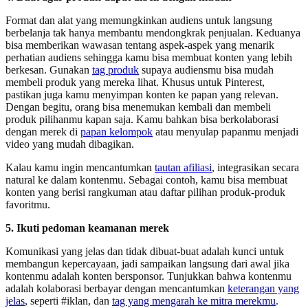
Format dan alat yang memungkinkan audiens untuk langsung
berbelanja tak hanya membantu mendongkrak penjualan. Keduanya
bisa memberikan wawasan tentang aspek-aspek yang menarik
perhatian audiens sehingga kamu bisa membuat konten yang lebih
berkesan. Gunakan
tag produk
supaya audiensmu bisa mudah
membeli produk yang mereka lihat. Khusus untuk Pinterest,
pastikan juga kamu menyimpan konten ke papan yang relevan.
Dengan begitu, orang bisa menemukan kembali dan membeli
produk pilihanmu kapan saja. Kamu bahkan bisa berkolaborasi
dengan merek di
papan kelompok
atau menyulap papanmu menjadi
video yang mudah dibagikan.
Kalau kamu ingin mencantumkan
tautan afiliasi
, integrasikan secara
natural ke dalam kontenmu. Sebagai contoh, kamu bisa membuat
konten yang berisi rangkuman atau daftar pilihan produk-produk
favoritmu.
5. Ikuti pedoman keamanan merek
Komunikasi yang jelas dan tidak dibuat-buat adalah kunci untuk
membangun kepercayaan, jadi sampaikan langsung dari awal jika
kontenmu adalah konten bersponsor. Tunjukkan bahwa kontenmu
adalah kolaborasi berbayar dengan mencantumkan
keterangan yang
jelas
, seperti #iklan, dan
tag yang mengarah ke mitra merekmu
.