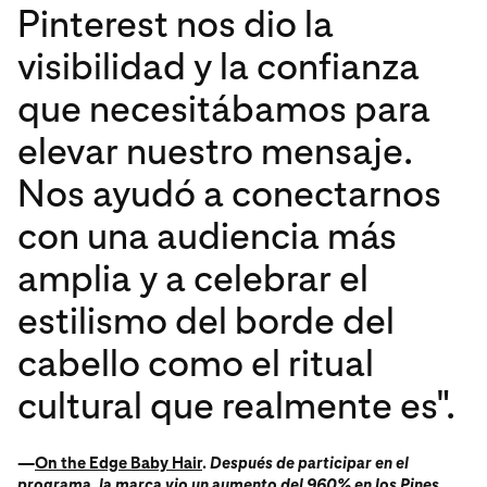
Pinterest nos dio la
visibilidad y la confianza
que necesitábamos para
elevar nuestro mensaje.
Nos ayudó a conectarnos
con una audiencia más
amplia y a celebrar el
estilismo del borde del
cabello como el ritual
cultural que realmente es".
—
On the Edge Baby Hair
.
Después de participar en el
programa, la marca vio un aumento del 960% en los Pines