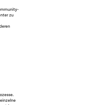
Community-
enter zu
nderen
rozesse.
 einzelne