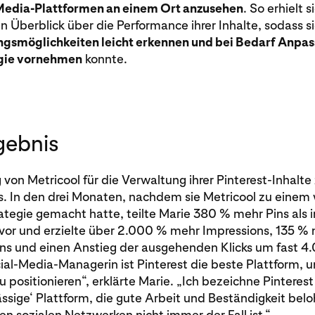
-Media-Plattformen an einem Ort anzusehen
. So erhielt s
Überblick über die Performance ihrer Inhalte, sodass s
gsmöglichkeiten leicht erkennen und bei Bedarf Anpa
egie vornehmen
konnte.
gebnis
von Metricool für die Verwaltung ihrer Pinterest-Inhalte 
s. In den drei Monaten, nachdem sie Metricool zu einem
trategie gemacht hatte, teilte Marie 380 % mehr Pins als i
or und erzielte über 2.000 % mehr Impressions, 135 %
ns und einen Anstieg der ausgehenden Klicks um fast 4
ial-Media-Managerin ist Pinterest die beste Plattform, 
u positionieren“, erklärte Marie. „Ich bezeichne Pinterest
ässige‘ Plattform, die gute Arbeit und Beständigkeit bel
en sozialen Netzwerken nicht immer der Fall ist.“