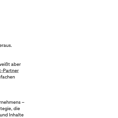
eraus.
weißt aber
t-Partner
infachen
ternehmens –
tegie, die
und Inhalte