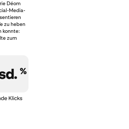
arie Déom
ocial-Media-
äsentieren
fe zu heben
n konnte:
alte zum