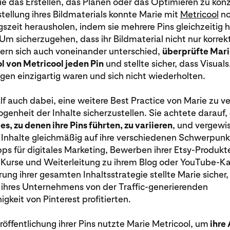
e das Erstellen, das Planen oder das Optimieren zu konz
tellung ihres Bildmaterials konnte Marie mit
Metricool
no
gszeit herausholen, indem sie mehrere Pins gleichzeitig
Um sicherzugehen, dass ihr Bildmaterial nicht nur korrekt
ern sich auch voneinander unterschied,
überprüfte Mari
l von Metricool jeden Pin
und stellte sicher, dass Visuals
en einzigartig waren und sich nicht wiederholten.
lf auch dabei, eine weitere Best Practice von Marie zu v
enheit der Inhalte sicherzustellen. Sie achtete darauf,
, zu denen ihre Pins führten, zu variieren
, und vergewis
e Inhalte gleichmäßig auf ihre verschiedenen Schwerpun
ipps für digitales Marketing, Bewerben ihrer Etsy-Produk
e-Kurse und Weiterleitung zu ihrem Blog oder YouTube-Ka
ung ihrer gesamten Inhaltsstrategie stellte Marie sicher, 
 ihres Unternehmens von der Traffic-generierenden
igkeit von Pinterest profitierten.
öffentlichung ihrer Pins nutzte Marie Metricool, um
ihre 