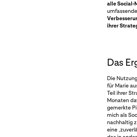
alle Social
umfassenden 
Verbesserun
ihrer Strat
Das Er
Die Nutzung 
für Marie au
Teil ihrer S
Monaten dav
gemerkte Pi
mich als Soc
nachhaltig z
eine ‚zuverl
das in ander