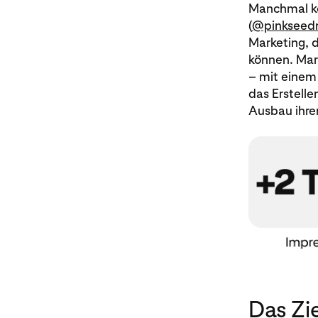
Manchmal kö
(
@pinkseed
Marketing, d
können. Mari
– mit einem 
das Erstelle
Ausbau ihre
Das Zie