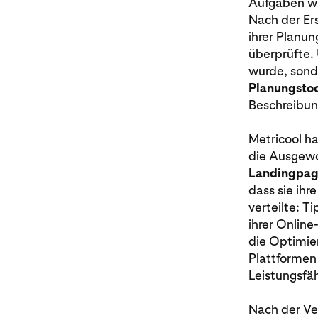
Aufgaben wi
Nach der Ers
ihrer Planun
überprüfte. 
wurde, sond
Planungstoo
Beschreibung
Metricool ha
die Ausgewog
Landingpages
dass sie ihr
verteilte: T
ihrer Onlin
die Optimier
Plattformen
Leistungsfäh
Nach der Ver