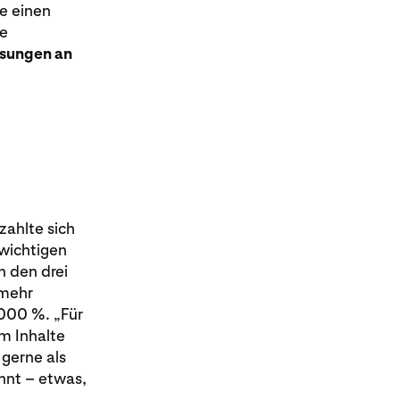
ie einen
ie
ssungen an
zahlte sich
 wichtigen
n den drei
 mehr
.000 %. „Für
um Inhalte
 gerne als
ohnt – etwas,