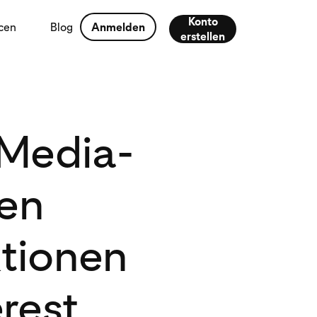
Konto
cen
Blog
Anmelden
erstellen
-Media-
ten
ktionen
erest