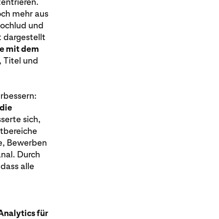
entrieren.
ch mehr aus
 hochlud und
 dargestellt
e mit dem
, Titel und
erbessern:
die
serte sich,
ktbereiche
te, Bewerben
nal. Durch
dass alle
Analytics für